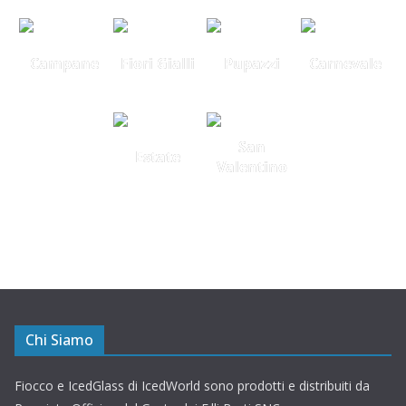
Campane
Fiori Gialli
Pupazzi
Carnevale
San
Estate
Valentino
Chi Siamo
Fiocco e IcedGlass di IcedWorld sono prodotti e distribuiti da