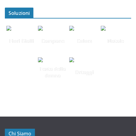
Soluzioni
Fiori Gialli
Campane
Colors
Natale
Festa della
Ortaggi
donna
Chi Siamo